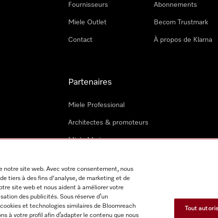
Fournisseurs
Abonnements
Miele Outlet
Becom Trustmark
Contact
À propos de Klarna
Partenaires
Miele Professional
Architectes & promoteurs
Miele Marine
Techniciens Miele externes
 de notre site web. Avec votre consentement, nous
de tiers à des fins d'analyse, de marketing et de
notre site web et nous aident à améliorer votre
isation des publicités. Sous réserve d’un
 cookies et technologies similaires de Bloomreach
Tout autori
s à votre profil afin d’adapter le contenu que nous