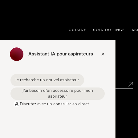
er au contenu
CUISINE
SOIN DU LINGE
AS
Assistant IA pour aspirateurs
Trouver un point de vente Miele
Je recherche un nouvel aspirateur
J'ai besoin d'un accessoire pour mon
aspirateur
Discutez avec un conseiller en direct
Miele Experience Centers
Trouvez votre Miele Experience Center