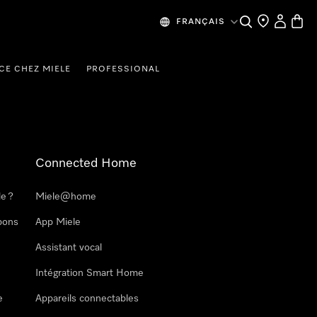
Search
Find a store
My Accou
Baske
FRANÇAIS
CE CHEZ MIELE
PROFESSIONAL
Connected Home
le ?
Miele@home
pons
App Miele
Assistant vocal
Intégration Smart Home
e
Appareils connectables