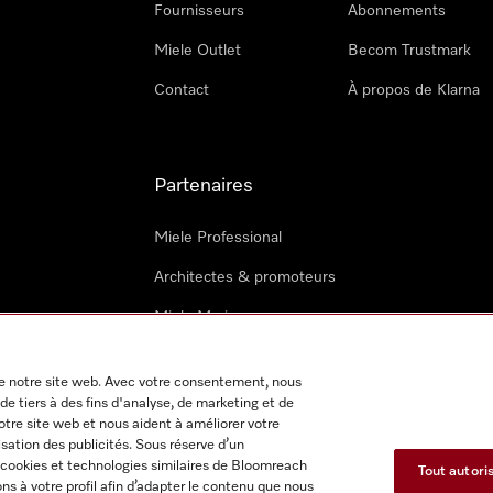
Fournisseurs
Abonnements
Miele Outlet
Becom Trustmark
Contact
À propos de Klarna
Partenaires
Miele Professional
Architectes & promoteurs
Miele Marine
Techniciens Miele externes
 de notre site web. Avec votre consentement, nous
de tiers à des fins d'analyse, de marketing et de
notre site web et nous aident à améliorer votre
isation des publicités. Sous réserve d’un
 cookies et technologies similaires de Bloomreach
Tout autori
s à votre profil afin d’adapter le contenu que nous