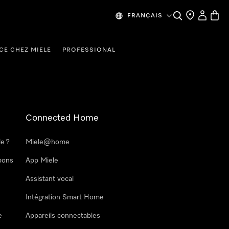
Search
Find a store
My Accou
Baske
FRANÇAIS
CE CHEZ MIELE
PROFESSIONAL
Connected Home
le ?
Miele@home
pons
App Miele
Assistant vocal
Intégration Smart Home
e
Appareils connectables