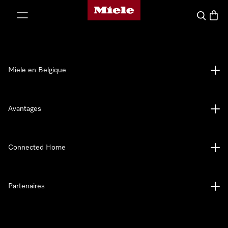
Page d'accueil de Miele
er au contenu
Search
Baske
Miele en Belgique
Avantages
Connected Home
Partenaires