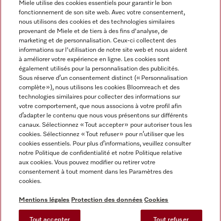
Miele utilise des cookies essentiels pour garantir le bon
fonctionnement de son site web. Avec votre consentement,
FRANÇAIS
nous utilisons des cookies et des technologies similaires
provenant de Miele et de tiers à des fins d'analyse, de
marketing et de personnalisation. Ceux-ci collectent des
informations sur l'utilisation de notre site web et nous aident
à améliorer votre expérience en ligne. Les cookies sont
également utilisés pour la personnalisation des publicités.
Miele sur Facebook
Miele sur Youtube
Miele sur Instagram
Miele sur Pinterest
Sous réserve d’un consentement distinct (« Personnalisation
complète »), nous utilisons les cookies Bloomreach et des
technologies similaires pour collecter des informations sur
votre comportement, que nous associons à votre profil afin
d’adapter le contenu que nous vous présentons sur différents
canaux. Sélectionnez « Tout accepter » pour autoriser tous les
Informations légales
cookies. Sélectionnez « Tout refuser » pour n’utiliser que les
cookies essentiels. Pour plus d’informations, veuillez consulter
CGV
notre Politique de confidentialité et notre Politique relative
Protection des données
aux cookies. Vous pouvez modifier ou retirer votre
Conditions d’utilisation
consentement à tout moment dans les Paramètres des
cookies.
Déclaration d'accessibilité
Digital Services Act
Mentions légales
Protection des données
Cookies
Formulaire de rétractation
Tout accepter
Tout refuser