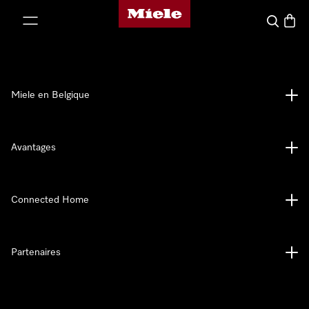
Page d'accueil de Miele
er au contenu
Search
Baske
Miele en Belgique
Avantages
Connected Home
Partenaires