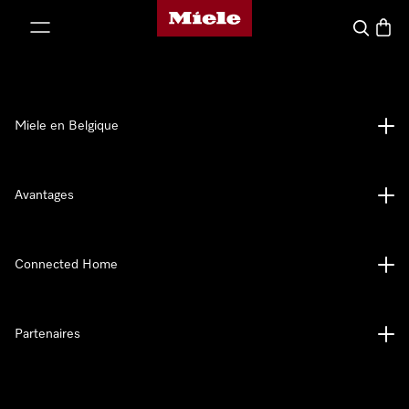
Page d'accueil de Miele
er au contenu
Search
Baske
Miele en Belgique
Avantages
Connected Home
Partenaires