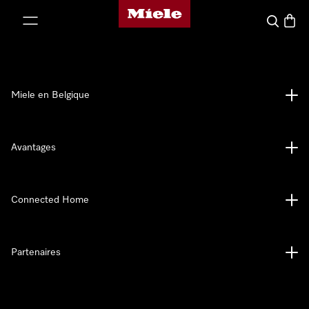
Page d'accueil de Miele
er au contenu
Search
Baske
Miele en Belgique
Avantages
Connected Home
Partenaires