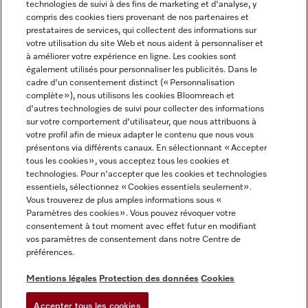
technologies de suivi à des fins de marketing et d'analyse, y
compris des cookies tiers provenant de nos partenaires et
FRANÇAIS
prestataires de services, qui collectent des informations sur
votre utilisation du site Web et nous aident à personnaliser et
à améliorer votre expérience en ligne. Les cookies sont
également utilisés pour personnaliser les publicités. Dans le
cadre d'un consentement distinct (« Personnalisation
complète »), nous utilisons les cookies Bloomreach et
Miele sur Facebook
Miele sur Youtube
Miele sur Instagram
Miele sur Pinterest
d'autres technologies de suivi pour collecter des informations
sur votre comportement d'utilisateur, que nous attribuons à
votre profil afin de mieux adapter le contenu que nous vous
présentons via différents canaux. En sélectionnant « Accepter
tous les cookies », vous acceptez tous les cookies et
technologies. Pour n'accepter que les cookies et technologies
Informations légales
essentiels, sélectionnez « Cookies essentiels seulement».
Vous trouverez de plus amples informations sous «
CGV
Paramètres des cookies ». Vous pouvez révoquer votre
Protection des données
consentement à tout moment avec effet futur en modifiant
Conditions d’utilisation
vos paramètres de consentement dans notre Centre de
préférences.
Déclaration d'accessibilité
Digital Services Act
Mentions légales
Protection des données
Cookies
Formulaire de rétractation
Accepter tous les cookies