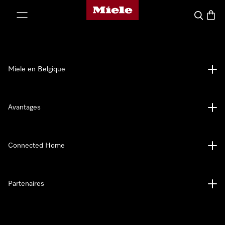
Page d'accueil de Miele
er au contenu
Search
Baske
Miele en Belgique
Avantages
Connected Home
Partenaires