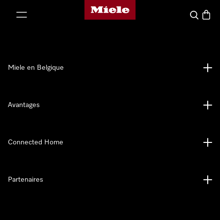
Page d'accueil de Miele
er au contenu
Search
Baske
Miele en Belgique
Avantages
Connected Home
Partenaires