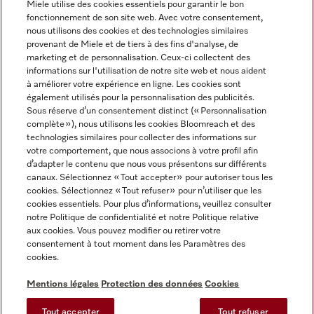
Miele utilise des cookies essentiels pour garantir le bon
fonctionnement de son site web. Avec votre consentement,
FRANÇAIS
nous utilisons des cookies et des technologies similaires
provenant de Miele et de tiers à des fins d'analyse, de
marketing et de personnalisation. Ceux-ci collectent des
informations sur l'utilisation de notre site web et nous aident
à améliorer votre expérience en ligne. Les cookies sont
également utilisés pour la personnalisation des publicités.
Miele sur Facebook
Miele sur Youtube
Miele sur Instagram
Miele sur Pinterest
Sous réserve d’un consentement distinct (« Personnalisation
complète »), nous utilisons les cookies Bloomreach et des
technologies similaires pour collecter des informations sur
votre comportement, que nous associons à votre profil afin
d’adapter le contenu que nous vous présentons sur différents
canaux. Sélectionnez « Tout accepter » pour autoriser tous les
Informations légales
cookies. Sélectionnez « Tout refuser » pour n’utiliser que les
cookies essentiels. Pour plus d’informations, veuillez consulter
CGV
notre Politique de confidentialité et notre Politique relative
Protection des données
aux cookies. Vous pouvez modifier ou retirer votre
Conditions d’utilisation
consentement à tout moment dans les Paramètres des
cookies.
Déclaration d'accessibilité
Digital Services Act
Mentions légales
Protection des données
Cookies
Formulaire de rétractation
Tout accepter
Tout refuser