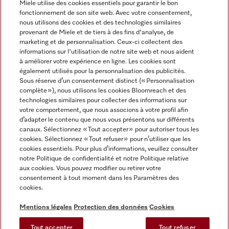
Miele utilise des cookies essentiels pour garantir le bon
fonctionnement de son site web. Avec votre consentement,
FRANÇAIS
nous utilisons des cookies et des technologies similaires
provenant de Miele et de tiers à des fins d'analyse, de
marketing et de personnalisation. Ceux-ci collectent des
informations sur l'utilisation de notre site web et nous aident
à améliorer votre expérience en ligne. Les cookies sont
également utilisés pour la personnalisation des publicités.
Miele sur Facebook
Miele sur Youtube
Miele sur Instagram
Miele sur Pinterest
Sous réserve d’un consentement distinct (« Personnalisation
complète »), nous utilisons les cookies Bloomreach et des
technologies similaires pour collecter des informations sur
votre comportement, que nous associons à votre profil afin
d’adapter le contenu que nous vous présentons sur différents
canaux. Sélectionnez « Tout accepter » pour autoriser tous les
Informations légales
cookies. Sélectionnez « Tout refuser » pour n’utiliser que les
cookies essentiels. Pour plus d’informations, veuillez consulter
CGV
notre Politique de confidentialité et notre Politique relative
Protection des données
aux cookies. Vous pouvez modifier ou retirer votre
Conditions d’utilisation
consentement à tout moment dans les Paramètres des
cookies.
Déclaration d'accessibilité
Digital Services Act
Mentions légales
Protection des données
Cookies
Formulaire de rétractation
Tout accepter
Tout refuser