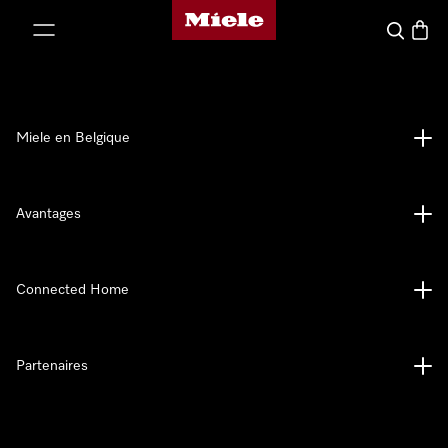
Page d'accueil de Miele
er au contenu
Search
Baske
Miele en Belgique
Avantages
Connected Home
Partenaires