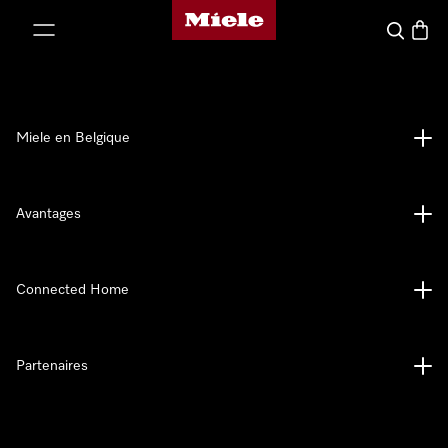
Page d'accueil de Miele
er au contenu
Search
Baske
Miele en Belgique
Avantages
Connected Home
Partenaires