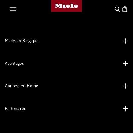
Page d'accueil de Miele
er au contenu
Search
Baske
Miele en Belgique
Avantages
Connected Home
Partenaires