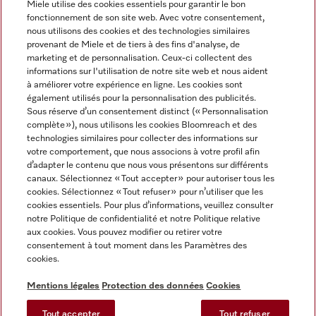
Miele utilise des cookies essentiels pour garantir le bon
fonctionnement de son site web. Avec votre consentement,
FRANÇAIS
nous utilisons des cookies et des technologies similaires
provenant de Miele et de tiers à des fins d'analyse, de
marketing et de personnalisation. Ceux-ci collectent des
informations sur l'utilisation de notre site web et nous aident
à améliorer votre expérience en ligne. Les cookies sont
également utilisés pour la personnalisation des publicités.
Miele sur Facebook
Miele sur Youtube
Miele sur Instagram
Miele sur Pinterest
Sous réserve d’un consentement distinct (« Personnalisation
complète »), nous utilisons les cookies Bloomreach et des
technologies similaires pour collecter des informations sur
votre comportement, que nous associons à votre profil afin
d’adapter le contenu que nous vous présentons sur différents
canaux. Sélectionnez « Tout accepter » pour autoriser tous les
Informations légales
cookies. Sélectionnez « Tout refuser » pour n’utiliser que les
cookies essentiels. Pour plus d’informations, veuillez consulter
CGV
notre Politique de confidentialité et notre Politique relative
Protection des données
aux cookies. Vous pouvez modifier ou retirer votre
Conditions d’utilisation
consentement à tout moment dans les Paramètres des
cookies.
Déclaration d'accessibilité
Digital Services Act
Mentions légales
Protection des données
Cookies
Formulaire de rétractation
Tout accepter
Tout refuser