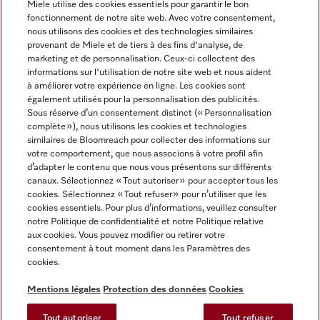
Miele utilise des cookies essentiels pour garantir le bon
fonctionnement de notre site web. Avec votre consentement,
FRANÇAIS
nous utilisons des cookies et des technologies similaires
provenant de Miele et de tiers à des fins d'analyse, de
marketing et de personnalisation. Ceux-ci collectent des
informations sur l'utilisation de notre site web et nous aident
à améliorer votre expérience en ligne. Les cookies sont
également utilisés pour la personnalisation des publicités.
Miele sur Facebook
Miele sur Youtube
Miele sur Instagram
Miele sur Pinterest
Sous réserve d’un consentement distinct (« Personnalisation
complète »), nous utilisons les cookies et technologies
similaires de Bloomreach pour collecter des informations sur
votre comportement, que nous associons à votre profil afin
d’adapter le contenu que nous vous présentons sur différents
canaux. Sélectionnez « Tout autoriser » pour accepter tous les
Informations légales
cookies. Sélectionnez « Tout refuser » pour n’utiliser que les
cookies essentiels. Pour plus d’informations, veuillez consulter
CGV
notre Politique de confidentialité et notre Politique relative
Protection des données
aux cookies. Vous pouvez modifier ou retirer votre
Conditions d’utilisation
consentement à tout moment dans les Paramètres des
cookies.
Déclaration d'accessibilité
Digital Services Act
Mentions légales
Protection des données
Cookies
Formulaire de rétractation
Tout autoriser
Tout refuser