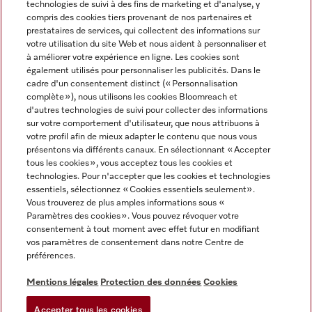
technologies de suivi à des fins de marketing et d'analyse, y
compris des cookies tiers provenant de nos partenaires et
FRANÇAIS
prestataires de services, qui collectent des informations sur
votre utilisation du site Web et nous aident à personnaliser et
à améliorer votre expérience en ligne. Les cookies sont
également utilisés pour personnaliser les publicités. Dans le
cadre d'un consentement distinct (« Personnalisation
complète »), nous utilisons les cookies Bloomreach et
Miele sur Facebook
Miele sur Youtube
Miele sur Instagram
Miele sur Pinterest
d'autres technologies de suivi pour collecter des informations
sur votre comportement d'utilisateur, que nous attribuons à
votre profil afin de mieux adapter le contenu que nous vous
présentons via différents canaux. En sélectionnant « Accepter
tous les cookies », vous acceptez tous les cookies et
technologies. Pour n'accepter que les cookies et technologies
Informations légales
essentiels, sélectionnez « Cookies essentiels seulement».
Vous trouverez de plus amples informations sous «
CGV
Paramètres des cookies ». Vous pouvez révoquer votre
Protection des données
consentement à tout moment avec effet futur en modifiant
Conditions d’utilisation
vos paramètres de consentement dans notre Centre de
préférences.
Déclaration d'accessibilité
Digital Services Act
Mentions légales
Protection des données
Cookies
Formulaire de rétractation
Accepter tous les cookies