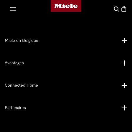
Page d'accueil de Miele
er au contenu
Search
Baske
Miele en Belgique
Avantages
Connected Home
Partenaires