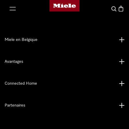
Page d'accueil de Miele
er au contenu
Search
Baske
Miele en Belgique
Avantages
Connected Home
Partenaires