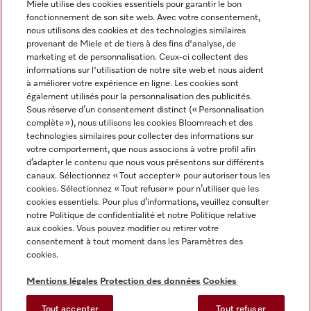
Miele utilise des cookies essentiels pour garantir le bon
fonctionnement de son site web. Avec votre consentement,
FRANÇAIS
nous utilisons des cookies et des technologies similaires
provenant de Miele et de tiers à des fins d'analyse, de
marketing et de personnalisation. Ceux-ci collectent des
informations sur l'utilisation de notre site web et nous aident
à améliorer votre expérience en ligne. Les cookies sont
également utilisés pour la personnalisation des publicités.
Miele sur Facebook
Miele sur Youtube
Miele sur Instagram
Miele sur Pinterest
Sous réserve d’un consentement distinct (« Personnalisation
complète »), nous utilisons les cookies Bloomreach et des
technologies similaires pour collecter des informations sur
votre comportement, que nous associons à votre profil afin
d’adapter le contenu que nous vous présentons sur différents
canaux. Sélectionnez « Tout accepter » pour autoriser tous les
Informations légales
cookies. Sélectionnez « Tout refuser » pour n’utiliser que les
cookies essentiels. Pour plus d’informations, veuillez consulter
CGV
notre Politique de confidentialité et notre Politique relative
Protection des données
aux cookies. Vous pouvez modifier ou retirer votre
Conditions d’utilisation
consentement à tout moment dans les Paramètres des
cookies.
Déclaration d'accessibilité
Digital Services Act
Mentions légales
Protection des données
Cookies
Formulaire de rétractation
Tout accepter
Tout refuser