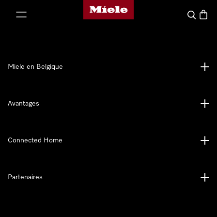
Page d'accueil de Miele
er au contenu
Search
Baske
Miele en Belgique
Avantages
Connected Home
Partenaires