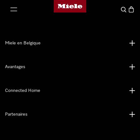
Page d'accueil de Miele
er au contenu
Search
Baske
Miele en Belgique
Avantages
Connected Home
Partenaires