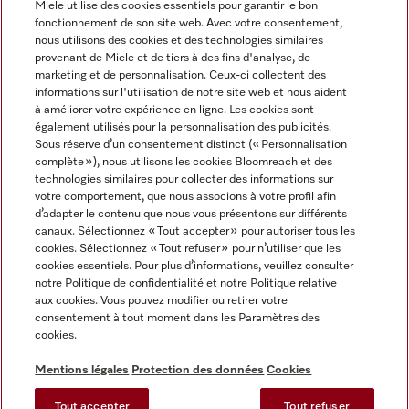
Miele utilise des cookies essentiels pour garantir le bon
fonctionnement de son site web. Avec votre consentement,
FRANÇAIS
nous utilisons des cookies et des technologies similaires
provenant de Miele et de tiers à des fins d'analyse, de
marketing et de personnalisation. Ceux-ci collectent des
informations sur l'utilisation de notre site web et nous aident
à améliorer votre expérience en ligne. Les cookies sont
également utilisés pour la personnalisation des publicités.
Miele sur Facebook
Miele sur Youtube
Miele sur Instagram
Miele sur Pinterest
Sous réserve d’un consentement distinct (« Personnalisation
complète »), nous utilisons les cookies Bloomreach et des
technologies similaires pour collecter des informations sur
votre comportement, que nous associons à votre profil afin
d’adapter le contenu que nous vous présentons sur différents
canaux. Sélectionnez « Tout accepter » pour autoriser tous les
Informations légales
cookies. Sélectionnez « Tout refuser » pour n’utiliser que les
cookies essentiels. Pour plus d’informations, veuillez consulter
CGV
notre Politique de confidentialité et notre Politique relative
Protection des données
aux cookies. Vous pouvez modifier ou retirer votre
Conditions d’utilisation
consentement à tout moment dans les Paramètres des
cookies.
Déclaration d'accessibilité
Digital Services Act
Mentions légales
Protection des données
Cookies
Formulaire de rétractation
Tout accepter
Tout refuser