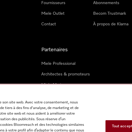
Fournisseurs
Abonnements
Miele Outlet
Becom Trustmark
Contact
À propos de Klarna
Partenaires
Miele Professional
Architectes & promoteurs
Miele Marine
Techniciens Miele externes
 de son site web. Avec votre consentement, nous
de tiers à des fins d'analyse, de marketing et de
notre site web et nous aident à améliorer votre
isation des publicités. Sous réserve d’un
s cookies Bloomreach et des technologies similaires
Tout accep
s à votre profil afin d’adapter le contenu que nous