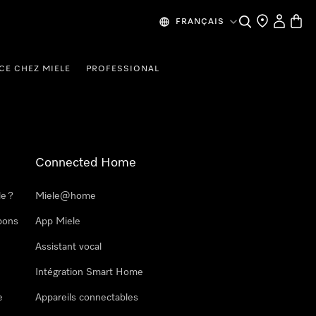
Search
Find a store
My Accou
Baske
FRANÇAIS
CE CHEZ MIELE
PROFESSIONAL
Connected Home
le ?
Miele@home
pons
App Miele
Assistant vocal
Intégration Smart Home
e
Appareils connectables