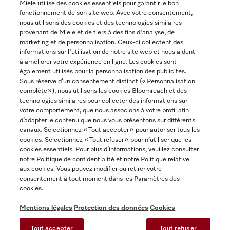
Miele utilise des cookies essentiels pour garantir le bon
fonctionnement de son site web. Avec votre consentement,
FRANÇAIS
nous utilisons des cookies et des technologies similaires
provenant de Miele et de tiers à des fins d'analyse, de
marketing et de personnalisation. Ceux-ci collectent des
informations sur l'utilisation de notre site web et nous aident
à améliorer votre expérience en ligne. Les cookies sont
également utilisés pour la personnalisation des publicités.
Miele sur Facebook
Miele sur Youtube
Miele sur Instagram
Miele sur Pinterest
Sous réserve d’un consentement distinct (« Personnalisation
complète »), nous utilisons les cookies Bloomreach et des
technologies similaires pour collecter des informations sur
votre comportement, que nous associons à votre profil afin
d’adapter le contenu que nous vous présentons sur différents
canaux. Sélectionnez « Tout accepter » pour autoriser tous les
Informations légales
cookies. Sélectionnez « Tout refuser » pour n’utiliser que les
cookies essentiels. Pour plus d’informations, veuillez consulter
CGV
notre Politique de confidentialité et notre Politique relative
Protection des données
aux cookies. Vous pouvez modifier ou retirer votre
Conditions d’utilisation
consentement à tout moment dans les Paramètres des
cookies.
Déclaration d'accessibilité
Digital Services Act
Mentions légales
Protection des données
Cookies
Formulaire de rétractation
Tout accepter
Tout refuser