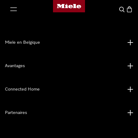
Page d'accueil de Miele
er au contenu
Search
Baske
Miele en Belgique
Avantages
Connected Home
Partenaires