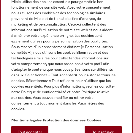
Miele utilise des cookies essentiels pour garantir le bon
fonctionnement de son site web. Avec votre consentement,
FRANÇAIS
nous utilisons des cookies et des technologies similaires
provenant de Miele et de tiers à des fins d'analyse, de
marketing et de personnalisation. Ceux-ci collectent des
informations sur l'utilisation de notre site web et nous aident
à améliorer votre expérience en ligne. Les cookies sont
également utilisés pour la personnalisation des publicités.
Miele sur Facebook
Miele sur Youtube
Miele sur Instagram
Miele sur Pinterest
Sous réserve d’un consentement distinct (« Personnalisation
complète »), nous utilisons les cookies Bloomreach et des
technologies similaires pour collecter des informations sur
votre comportement, que nous associons à votre profil afin
d’adapter le contenu que nous vous présentons sur différents
canaux. Sélectionnez « Tout accepter » pour autoriser tous les
Informations légales
cookies. Sélectionnez « Tout refuser » pour n’utiliser que les
cookies essentiels. Pour plus d’informations, veuillez consulter
CGV
notre Politique de confidentialité et notre Politique relative
Protection des données
aux cookies. Vous pouvez modifier ou retirer votre
Conditions d’utilisation
consentement à tout moment dans les Paramètres des
cookies.
Déclaration d'accessibilité
Digital Services Act
Mentions légales
Protection des données
Cookies
Formulaire de rétractation
Tout accepter
Tout refuser