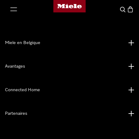
Page d'accueil de Miele
er au contenu
Search
Baske
Miele en Belgique
Avantages
Connected Home
Partenaires