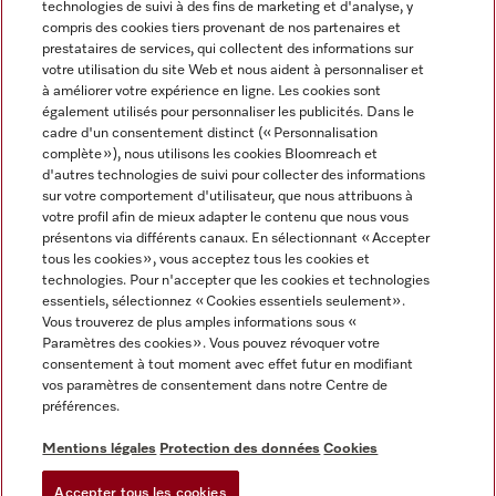
technologies de suivi à des fins de marketing et d'analyse, y
compris des cookies tiers provenant de nos partenaires et
FRANÇAIS
prestataires de services, qui collectent des informations sur
votre utilisation du site Web et nous aident à personnaliser et
à améliorer votre expérience en ligne. Les cookies sont
également utilisés pour personnaliser les publicités. Dans le
cadre d'un consentement distinct (« Personnalisation
complète »), nous utilisons les cookies Bloomreach et
Miele sur Facebook
Miele sur Youtube
Miele sur Instagram
Miele sur Pinterest
d'autres technologies de suivi pour collecter des informations
sur votre comportement d'utilisateur, que nous attribuons à
votre profil afin de mieux adapter le contenu que nous vous
présentons via différents canaux. En sélectionnant « Accepter
tous les cookies », vous acceptez tous les cookies et
technologies. Pour n'accepter que les cookies et technologies
Informations légales
essentiels, sélectionnez « Cookies essentiels seulement».
Vous trouverez de plus amples informations sous «
CGV
Paramètres des cookies ». Vous pouvez révoquer votre
Protection des données
consentement à tout moment avec effet futur en modifiant
Conditions d’utilisation
vos paramètres de consentement dans notre Centre de
préférences.
Déclaration d'accessibilité
Digital Services Act
Mentions légales
Protection des données
Cookies
Formulaire de rétractation
Accepter tous les cookies