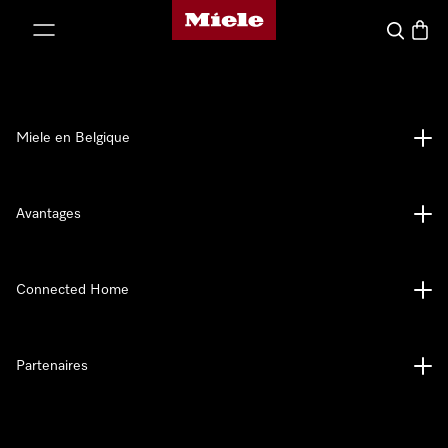
Page d'accueil de Miele
er au contenu
Search
Baske
Miele en Belgique
Avantages
Connected Home
Partenaires