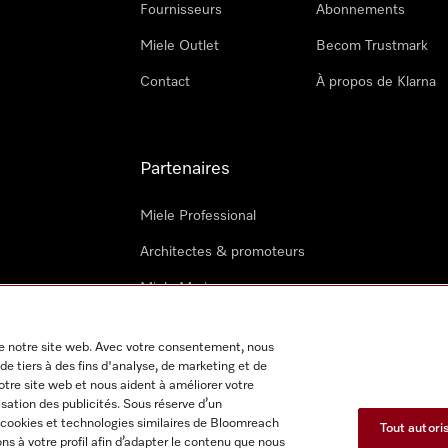
Fournisseurs
Abonnements
Miele Outlet
Becom Trustmark
Contact
À propos de Klarna
Partenaires
Miele Professional
Architectes & promoteurs
Miele Marine
Techniciens Miele externes
 de notre site web. Avec votre consentement, nous
de tiers à des fins d'analyse, de marketing et de
notre site web et nous aident à améliorer votre
isation des publicités. Sous réserve d’un
 cookies et technologies similaires de Bloomreach
Tout autori
s à votre profil afin d’adapter le contenu que nous