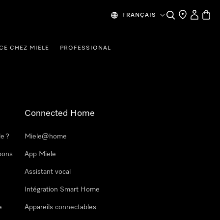
Search
Find a store
My Accou
Baske
FRANÇAIS
CE CHEZ MIELE
PROFESSIONAL
Connected Home
le ?
Miele@home
pons
App Miele
Assistant vocal
Intégration Smart Home
e
Appareils connectables