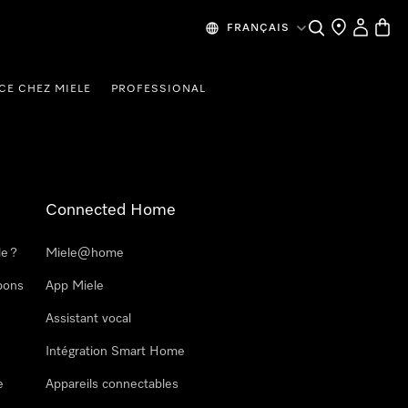
Search
Find a store
My Accou
Baske
FRANÇAIS
CE CHEZ MIELE
PROFESSIONAL
Connected Home
le ?
Miele@home
pons
App Miele
Assistant vocal
Intégration Smart Home
e
Appareils connectables