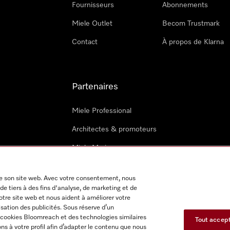
Fournisseurs
Abonnements
Miele Outlet
Becom Trustmark
Contact
À propos de Klarna
Partenaires
Miele Professional
Architectes & promoteurs
Miele Marine
Techniciens Miele externes
 de son site web. Avec votre consentement, nous
de tiers à des fins d'analyse, de marketing et de
notre site web et nous aident à améliorer votre
isation des publicités. Sous réserve d’un
s cookies Bloomreach et des technologies similaires
Tout accep
s à votre profil afin d’adapter le contenu que nous