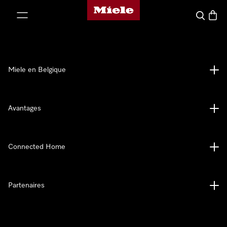
Page d'accueil de Miele
er au contenu
Search
Baske
Miele en Belgique
Avantages
Connected Home
Partenaires