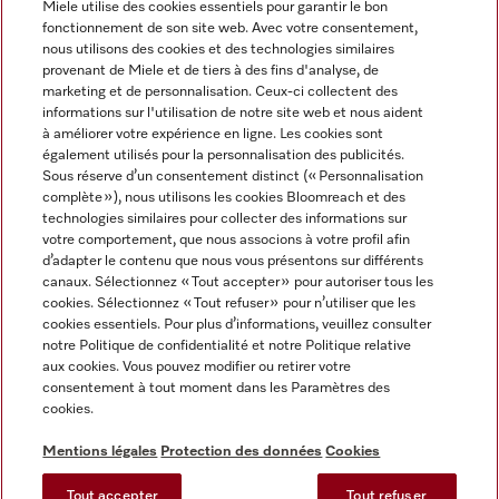
Miele utilise des cookies essentiels pour garantir le bon
fonctionnement de son site web. Avec votre consentement,
FRANÇAIS
nous utilisons des cookies et des technologies similaires
provenant de Miele et de tiers à des fins d'analyse, de
marketing et de personnalisation. Ceux-ci collectent des
informations sur l'utilisation de notre site web et nous aident
à améliorer votre expérience en ligne. Les cookies sont
également utilisés pour la personnalisation des publicités.
Miele sur Facebook
Miele sur Youtube
Miele sur Instagram
Miele sur Pinterest
Sous réserve d’un consentement distinct (« Personnalisation
complète »), nous utilisons les cookies Bloomreach et des
technologies similaires pour collecter des informations sur
votre comportement, que nous associons à votre profil afin
d’adapter le contenu que nous vous présentons sur différents
canaux. Sélectionnez « Tout accepter » pour autoriser tous les
Informations légales
cookies. Sélectionnez « Tout refuser » pour n’utiliser que les
cookies essentiels. Pour plus d’informations, veuillez consulter
CGV
notre Politique de confidentialité et notre Politique relative
Protection des données
aux cookies. Vous pouvez modifier ou retirer votre
Conditions d’utilisation
consentement à tout moment dans les Paramètres des
cookies.
Déclaration d'accessibilité
Digital Services Act
Mentions légales
Protection des données
Cookies
Formulaire de rétractation
Tout accepter
Tout refuser