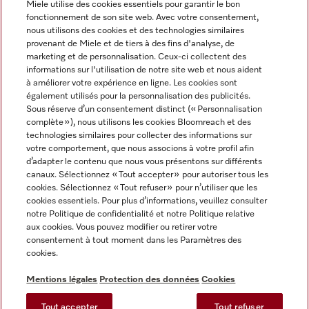
Miele utilise des cookies essentiels pour garantir le bon
fonctionnement de son site web. Avec votre consentement,
FRANÇAIS
nous utilisons des cookies et des technologies similaires
provenant de Miele et de tiers à des fins d'analyse, de
marketing et de personnalisation. Ceux-ci collectent des
informations sur l'utilisation de notre site web et nous aident
à améliorer votre expérience en ligne. Les cookies sont
également utilisés pour la personnalisation des publicités.
Miele sur Facebook
Miele sur Youtube
Miele sur Instagram
Miele sur Pinterest
Sous réserve d’un consentement distinct (« Personnalisation
complète »), nous utilisons les cookies Bloomreach et des
technologies similaires pour collecter des informations sur
votre comportement, que nous associons à votre profil afin
d’adapter le contenu que nous vous présentons sur différents
canaux. Sélectionnez « Tout accepter » pour autoriser tous les
Informations légales
cookies. Sélectionnez « Tout refuser » pour n’utiliser que les
cookies essentiels. Pour plus d’informations, veuillez consulter
CGV
notre Politique de confidentialité et notre Politique relative
Protection des données
aux cookies. Vous pouvez modifier ou retirer votre
Conditions d’utilisation
consentement à tout moment dans les Paramètres des
cookies.
Déclaration d'accessibilité
Digital Services Act
Mentions légales
Protection des données
Cookies
Formulaire de rétractation
Tout accepter
Tout refuser