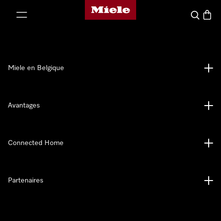
Page d'accueil de Miele
er au contenu
Search
Baske
Miele en Belgique
Avantages
Connected Home
Partenaires