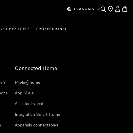
Search
Find a store
My Accou
Baske
FRANÇAIS
CE CHEZ MIELE
PROFESSIONAL
Connected Home
le ?
Miele@home
pons
App Miele
Assistant vocal
Intégration Smart Home
e
Appareils connectables