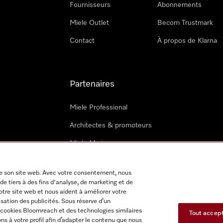
Fournisseurs
Abonnements
Miele Outlet
Becom Trustmark
Contact
À propos de Klarna
Partenaires
Miele Professional
Architectes & promoteurs
Miele Marine
Techniciens Miele externes
 de son site web. Avec votre consentement, nous
de tiers à des fins d'analyse, de marketing et de
notre site web et nous aident à améliorer votre
isation des publicités. Sous réserve d’un
s cookies Bloomreach et des technologies similaires
Tout accep
s à votre profil afin d’adapter le contenu que nous