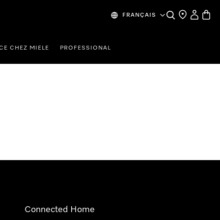
Search
Find a store
My Accou
Baske
FRANÇAIS
CE CHEZ MIELE
PROFESSIONAL
Connected Home