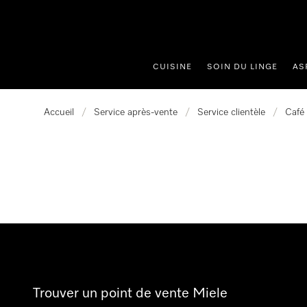
er au contenu
CUISINE
SOIN DU LINGE
AS
Accueil
/
Service après-vente
/
Service clientèle
/
Café
Trouver un point de vente Miele