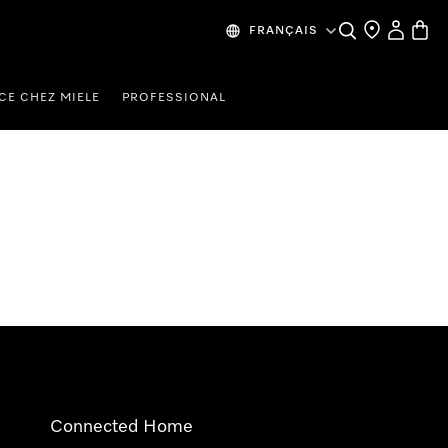
Search
Find a store
My Accou
Baske
FRANÇAIS
CE CHEZ MIELE
PROFESSIONAL
Connected Home