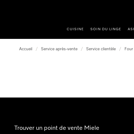
er au contenu
CUISINE
SOIN DU LINGE
AS
Accueil
/
Service après-vente
/
Service clientèle
/
Four
Trouver un point de vente Miele