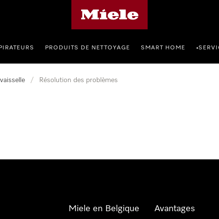
Page d'accueil de Miele
PIRATEURS
PRODUITS DE NETTOYAGE
SMART HOME
SERVI
•
vaisselle
/
Résolution des problèmes
Miele en Belgique
Avantages