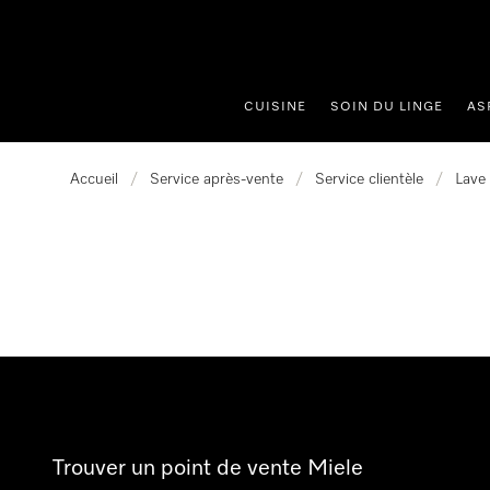
er au contenu
CUISINE
SOIN DU LINGE
AS
Accueil
/
Service après-vente
/
Service clientèle
/
Lave 
Trouver un point de vente Miele