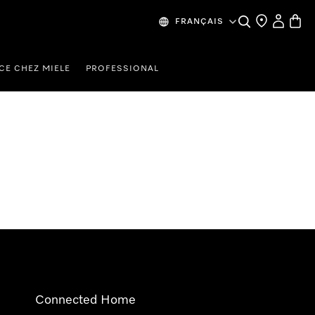
Search
Find a store
My Accou
Baske
FRANÇAIS
CE CHEZ MIELE
PROFESSIONAL
Connected Home