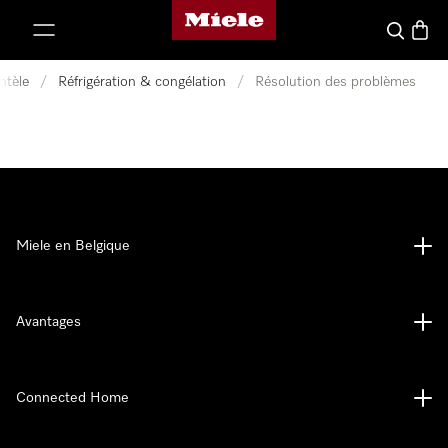
Page d'accueil de Miele
er au contenu
Search
Baske
ntèle
/
Réfrigération & congélation
/
Résolution des problèmes
Miele en Belgique
Avantages
Connected Home