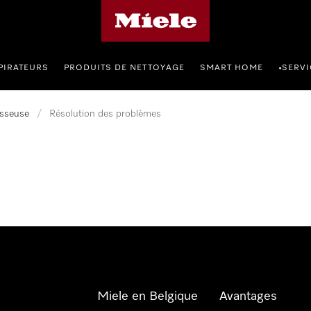
Page d'accueil de Miele
PIRATEURS
PRODUITS DE NETTOYAGE
SMART HOME
SERVI
•
sseuse
/
Résolution des problèmes
Miele en Belgique
Avantages