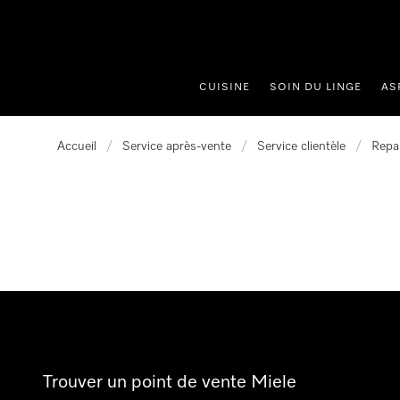
er au contenu
CUISINE
SOIN DU LINGE
AS
Accueil
/
Service après-vente
/
Service clientèle
/
Repa
Trouver un point de vente Miele