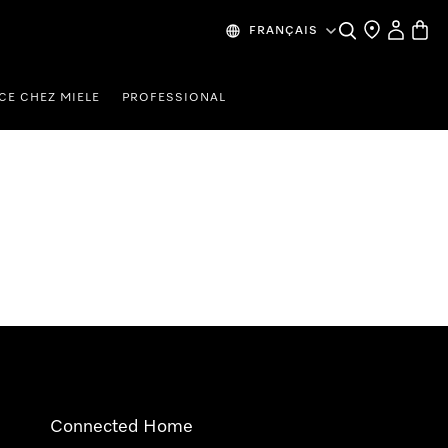
Search
Find a store
My Accou
Baske
FRANÇAIS
CE CHEZ MIELE
PROFESSIONAL
Connected Home