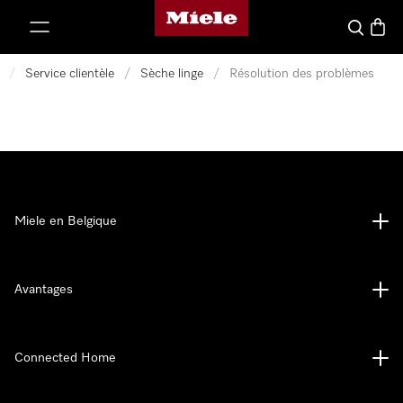
Page d'accueil de Miele
er au contenu
Search
Baske
/
Service clientèle
/
Sèche linge
/
Résolution des problèmes
Miele en Belgique
Avantages
Connected Home