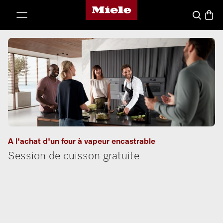
Page d'accueil de Miele
er au contenu
Basket
Search
A l'achat d'un four à vapeur encastrable
Session de cuisson gratuite