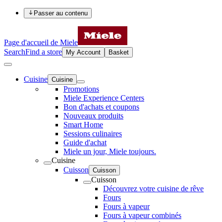
Passer au contenu
Page d'accueil de Miele
Search
Find a store
My Account
Basket
Cuisine
Cuisine
Promotions
Miele Experience Centers
Bon d'achats et coupons
Nouveaux produits
Smart Home
Sessions culinaires
Guide d'achat
Miele un jour, Miele toujours.
Cuisine
Cuisson
Cuisson
Cuisson
Découvrez votre cuisine de rêve
Fours
Fours à vapeur
Fours à vapeur combinés