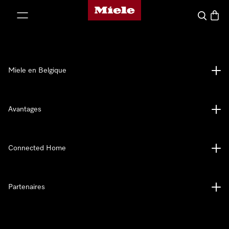
Page d'accueil de Miele
er au contenu
Search
Baske
Miele en Belgique
Avantages
Connected Home
Partenaires