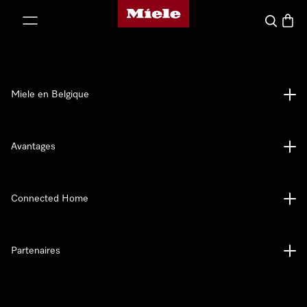
Page d'accueil de Miele
er au contenu
Search
Baske
Miele en Belgique
Avantages
Connected Home
Partenaires