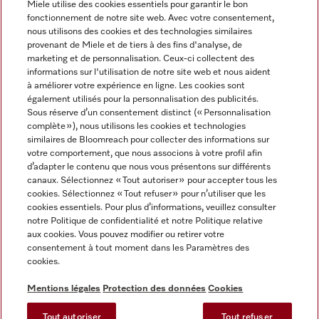
Miele utilise des cookies essentiels pour garantir le bon
fonctionnement de notre site web. Avec votre consentement,
FRANÇAIS
nous utilisons des cookies et des technologies similaires
provenant de Miele et de tiers à des fins d'analyse, de
marketing et de personnalisation. Ceux-ci collectent des
informations sur l'utilisation de notre site web et nous aident
à améliorer votre expérience en ligne. Les cookies sont
également utilisés pour la personnalisation des publicités.
Miele sur Facebook
Miele sur Youtube
Miele sur Instagram
Miele sur Pinterest
Sous réserve d’un consentement distinct (« Personnalisation
complète »), nous utilisons les cookies et technologies
similaires de Bloomreach pour collecter des informations sur
votre comportement, que nous associons à votre profil afin
d’adapter le contenu que nous vous présentons sur différents
canaux. Sélectionnez « Tout autoriser » pour accepter tous les
Informations légales
cookies. Sélectionnez « Tout refuser » pour n’utiliser que les
cookies essentiels. Pour plus d’informations, veuillez consulter
CGV
notre Politique de confidentialité et notre Politique relative
Protection des données
aux cookies. Vous pouvez modifier ou retirer votre
Conditions d’utilisation
consentement à tout moment dans les Paramètres des
cookies.
Déclaration d'accessibilité
Digital Services Act
Mentions légales
Protection des données
Cookies
Formulaire de rétractation
Tout autoriser
Tout refuser