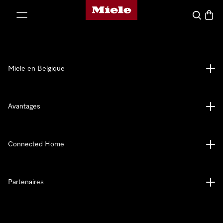
Page d'accueil de Miele
er au contenu
Search
Baske
Miele en Belgique
Avantages
Connected Home
Partenaires