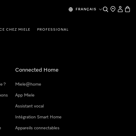
Search
Find a store
My Accou
Baske
FRANÇAIS
CE CHEZ MIELE
PROFESSIONAL
Connected Home
le ?
Miele@home
pons
App Miele
Assistant vocal
Intégration Smart Home
e
Appareils connectables