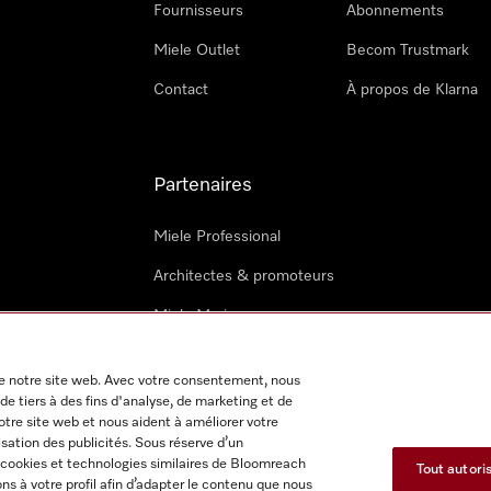
Fournisseurs
Abonnements
Miele Outlet
Becom Trustmark
Contact
À propos de Klarna
Partenaires
Miele Professional
Architectes & promoteurs
Miele Marine
Techniciens Miele externes
 de notre site web. Avec votre consentement, nous
de tiers à des fins d'analyse, de marketing et de
notre site web et nous aident à améliorer votre
isation des publicités. Sous réserve d’un
 cookies et technologies similaires de Bloomreach
Tout autori
s à votre profil afin d’adapter le contenu que nous