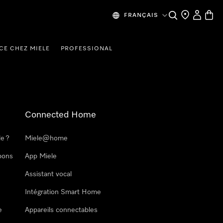
Search
Find a store
My Accou
Baske
FRANÇAIS
CE CHEZ MIELE
PROFESSIONAL
Connected Home
le ?
Miele@home
pons
App Miele
Assistant vocal
Intégration Smart Home
e
Appareils connectables