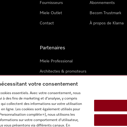
Fournisseurs
Abonnements
Miele Outlet
Becom Trustmark
Contact
À propos de Klarna
Partenaires
Miele Professional
Architectes & promoteurs
Miele Marine
 nécessitant votre consentement
Techniciens Miele externes
 cookies essentiels. Avec votre consentement, nous
i à des fins de marketing et d'analyse, y compris
qui collectent des informations sur votre utilisation
 en ligne. Les cookies sont également utilisés pour
Personnalisation complète »), nous utilisons les
nformations sur votre comportement d'utilisateur,
us vous présentons via différents canaux. En