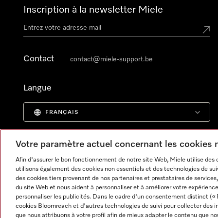
Inscription à la newsletter Miele
Contact
contact@miele-support.be
Langue
FRANÇAIS
Votre paramètre actuel concernant les cookies
Afin d'assurer le bon fonctionnement de notre site Web, Miele utilise des
utilisons également des cookies non essentiels et des technologies de suiv
des cookies tiers provenant de nos partenaires et prestataires de services, 
du site Web et nous aident à personnaliser et à améliorer votre expérience
personnaliser les publicités. Dans le cadre d'un consentement distinct (« 
cookies Bloomreach et d'autres technologies de suivi pour collecter des i
que nous attribuons à votre profil afin de mieux adapter le contenu que no