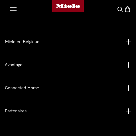
Page d'accueil de Miele
er au contenu
Search
Baske
Miele en Belgique
Avantages
Connected Home
Partenaires