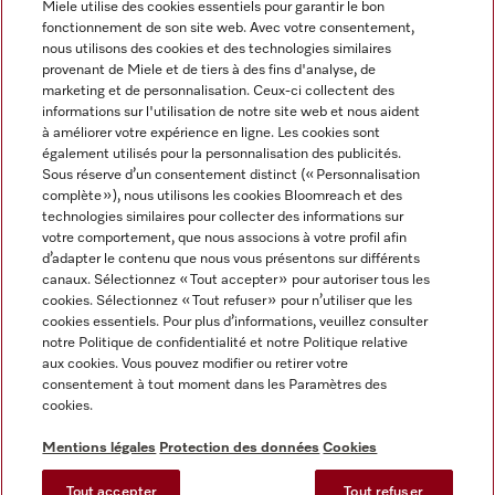
Miele utilise des cookies essentiels pour garantir le bon
fonctionnement de son site web. Avec votre consentement,
FRANÇAIS
nous utilisons des cookies et des technologies similaires
provenant de Miele et de tiers à des fins d'analyse, de
marketing et de personnalisation. Ceux-ci collectent des
informations sur l'utilisation de notre site web et nous aident
à améliorer votre expérience en ligne. Les cookies sont
également utilisés pour la personnalisation des publicités.
Miele sur Facebook
Miele sur Youtube
Miele sur Instagram
Miele sur Pinterest
Sous réserve d’un consentement distinct (« Personnalisation
complète »), nous utilisons les cookies Bloomreach et des
technologies similaires pour collecter des informations sur
votre comportement, que nous associons à votre profil afin
d’adapter le contenu que nous vous présentons sur différents
canaux. Sélectionnez « Tout accepter » pour autoriser tous les
Informations légales
cookies. Sélectionnez « Tout refuser » pour n’utiliser que les
cookies essentiels. Pour plus d’informations, veuillez consulter
CGV
notre Politique de confidentialité et notre Politique relative
Protection des données
aux cookies. Vous pouvez modifier ou retirer votre
Conditions d’utilisation
consentement à tout moment dans les Paramètres des
cookies.
Déclaration d'accessibilité
Digital Services Act
Mentions légales
Protection des données
Cookies
Formulaire de rétractation
Tout accepter
Tout refuser