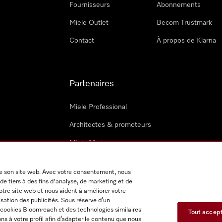
Fournisseurs
Abonnements
Miele Outlet
Becom Trustmark
Contact
À propos de Klarna
Partenaires
Miele Professional
Architectes & promoteurs
Miele Marine
Techniciens Miele externes
 de son site web. Avec votre consentement, nous
de tiers à des fins d'analyse, de marketing et de
notre site web et nous aident à améliorer votre
isation des publicités. Sous réserve d’un
s cookies Bloomreach et des technologies similaires
Tout accep
s à votre profil afin d’adapter le contenu que nous