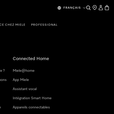
Search
Find a store
My Accou
Baske
FRANÇAIS
CE CHEZ MIELE
PROFESSIONAL
Connected Home
le ?
Miele@home
pons
App Miele
Assistant vocal
Intégration Smart Home
e
Appareils connectables