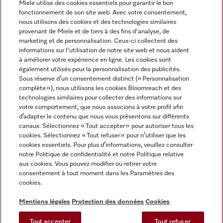
Miele utilise des cookies essentiels pour garantir le bon
fonctionnement de son site web. Avec votre consentement,
FRANÇAIS
nous utilisons des cookies et des technologies similaires
provenant de Miele et de tiers à des fins d'analyse, de
marketing et de personnalisation. Ceux-ci collectent des
informations sur l'utilisation de notre site web et nous aident
à améliorer votre expérience en ligne. Les cookies sont
également utilisés pour la personnalisation des publicités.
Miele sur Facebook
Miele sur Youtube
Miele sur Instagram
Miele sur Pinterest
Sous réserve d’un consentement distinct (« Personnalisation
complète »), nous utilisons les cookies Bloomreach et des
technologies similaires pour collecter des informations sur
votre comportement, que nous associons à votre profil afin
d’adapter le contenu que nous vous présentons sur différents
canaux. Sélectionnez « Tout accepter » pour autoriser tous les
Informations légales
cookies. Sélectionnez « Tout refuser » pour n’utiliser que les
cookies essentiels. Pour plus d’informations, veuillez consulter
CGV
notre Politique de confidentialité et notre Politique relative
Protection des données
aux cookies. Vous pouvez modifier ou retirer votre
Conditions d’utilisation
consentement à tout moment dans les Paramètres des
cookies.
Déclaration d'accessibilité
Digital Services Act
Mentions légales
Protection des données
Cookies
Formulaire de rétractation
Tout accepter
Tout refuser