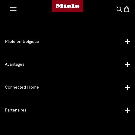
Page d'accueil de Miele
er au contenu
Search
Baske
Miele en Belgique
Avantages
Connected Home
Partenaires