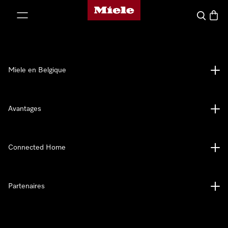
Page d'accueil de Miele
er au contenu
Search
Baske
Miele en Belgique
Avantages
Connected Home
Partenaires