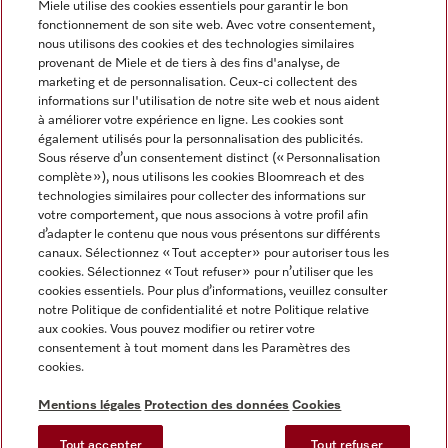
Miele utilise des cookies essentiels pour garantir le bon
fonctionnement de son site web. Avec votre consentement,
FRANÇAIS
nous utilisons des cookies et des technologies similaires
provenant de Miele et de tiers à des fins d'analyse, de
marketing et de personnalisation. Ceux-ci collectent des
informations sur l'utilisation de notre site web et nous aident
à améliorer votre expérience en ligne. Les cookies sont
également utilisés pour la personnalisation des publicités.
Miele sur Facebook
Miele sur Youtube
Miele sur Instagram
Miele sur Pinterest
Sous réserve d’un consentement distinct (« Personnalisation
complète »), nous utilisons les cookies Bloomreach et des
technologies similaires pour collecter des informations sur
votre comportement, que nous associons à votre profil afin
d’adapter le contenu que nous vous présentons sur différents
canaux. Sélectionnez « Tout accepter » pour autoriser tous les
Informations légales
cookies. Sélectionnez « Tout refuser » pour n’utiliser que les
cookies essentiels. Pour plus d’informations, veuillez consulter
CGV
notre Politique de confidentialité et notre Politique relative
Protection des données
aux cookies. Vous pouvez modifier ou retirer votre
Conditions d’utilisation
consentement à tout moment dans les Paramètres des
cookies.
Déclaration d'accessibilité
Digital Services Act
Mentions légales
Protection des données
Cookies
Formulaire de rétractation
Tout accepter
Tout refuser