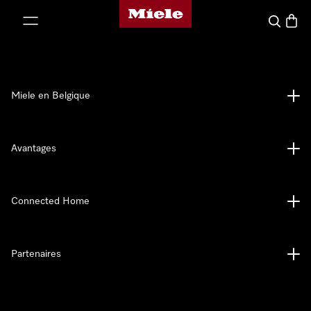
Page d'accueil de Miele
er au contenu
Search
Baske
Miele en Belgique
Avantages
Connected Home
Partenaires