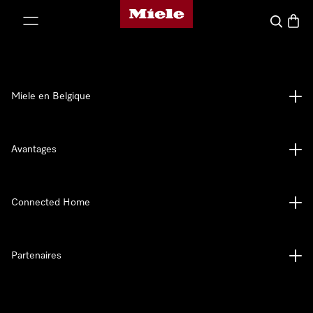
Page d'accueil de Miele
er au contenu
Search
Baske
Miele en Belgique
Avantages
Connected Home
Partenaires