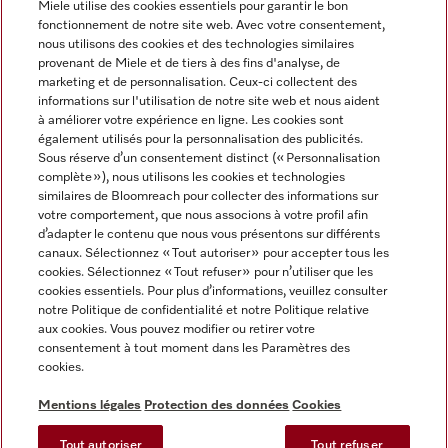
Miele utilise des cookies essentiels pour garantir le bon
fonctionnement de notre site web. Avec votre consentement,
FRANÇAIS
nous utilisons des cookies et des technologies similaires
provenant de Miele et de tiers à des fins d'analyse, de
marketing et de personnalisation. Ceux-ci collectent des
informations sur l'utilisation de notre site web et nous aident
à améliorer votre expérience en ligne. Les cookies sont
également utilisés pour la personnalisation des publicités.
Miele sur Facebook
Miele sur Youtube
Miele sur Instagram
Miele sur Pinterest
Sous réserve d’un consentement distinct (« Personnalisation
complète »), nous utilisons les cookies et technologies
similaires de Bloomreach pour collecter des informations sur
votre comportement, que nous associons à votre profil afin
d’adapter le contenu que nous vous présentons sur différents
canaux. Sélectionnez « Tout autoriser » pour accepter tous les
Informations légales
cookies. Sélectionnez « Tout refuser » pour n’utiliser que les
cookies essentiels. Pour plus d’informations, veuillez consulter
CGV
notre Politique de confidentialité et notre Politique relative
Protection des données
aux cookies. Vous pouvez modifier ou retirer votre
Conditions d’utilisation
consentement à tout moment dans les Paramètres des
cookies.
Déclaration d'accessibilité
Digital Services Act
Mentions légales
Protection des données
Cookies
Formulaire de rétractation
Tout autoriser
Tout refuser