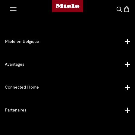
Page d'accueil de Miele
er au contenu
Search
Baske
Miele en Belgique
Avantages
Connected Home
Partenaires