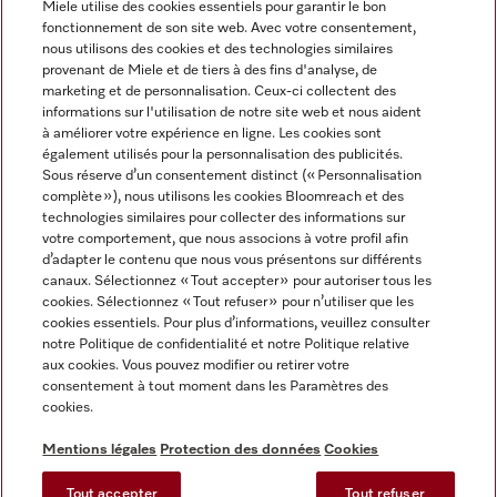
Miele utilise des cookies essentiels pour garantir le bon
fonctionnement de son site web. Avec votre consentement,
FRANÇAIS
nous utilisons des cookies et des technologies similaires
provenant de Miele et de tiers à des fins d'analyse, de
marketing et de personnalisation. Ceux-ci collectent des
informations sur l'utilisation de notre site web et nous aident
à améliorer votre expérience en ligne. Les cookies sont
également utilisés pour la personnalisation des publicités.
Miele sur Facebook
Miele sur Youtube
Miele sur Instagram
Miele sur Pinterest
Sous réserve d’un consentement distinct (« Personnalisation
complète »), nous utilisons les cookies Bloomreach et des
technologies similaires pour collecter des informations sur
votre comportement, que nous associons à votre profil afin
d’adapter le contenu que nous vous présentons sur différents
canaux. Sélectionnez « Tout accepter » pour autoriser tous les
Informations légales
cookies. Sélectionnez « Tout refuser » pour n’utiliser que les
cookies essentiels. Pour plus d’informations, veuillez consulter
CGV
notre Politique de confidentialité et notre Politique relative
Protection des données
aux cookies. Vous pouvez modifier ou retirer votre
Conditions d’utilisation
consentement à tout moment dans les Paramètres des
cookies.
Déclaration d'accessibilité
Digital Services Act
Mentions légales
Protection des données
Cookies
Formulaire de rétractation
Tout accepter
Tout refuser