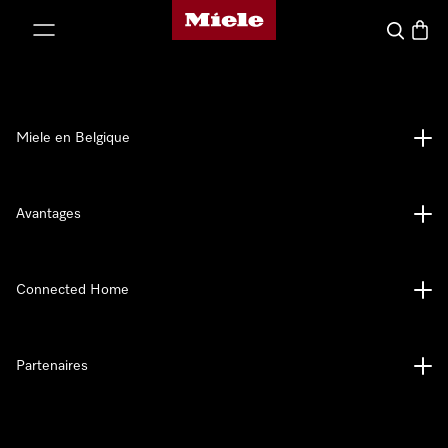
Page d'accueil de Miele
er au contenu
Search
Baske
Miele en Belgique
Avantages
Connected Home
Partenaires