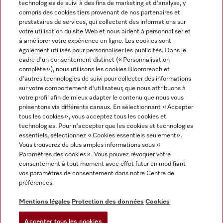
technologies de suivi à des fins de marketing et d'analyse, y
compris des cookies tiers provenant de nos partenaires et
FRANÇAIS
prestataires de services, qui collectent des informations sur
votre utilisation du site Web et nous aident à personnaliser et
à améliorer votre expérience en ligne. Les cookies sont
également utilisés pour personnaliser les publicités. Dans le
cadre d'un consentement distinct (« Personnalisation
complète »), nous utilisons les cookies Bloomreach et
Miele sur Facebook
Miele sur Youtube
Miele sur Instagram
Miele sur Pinterest
d'autres technologies de suivi pour collecter des informations
sur votre comportement d'utilisateur, que nous attribuons à
votre profil afin de mieux adapter le contenu que nous vous
présentons via différents canaux. En sélectionnant « Accepter
tous les cookies », vous acceptez tous les cookies et
technologies. Pour n'accepter que les cookies et technologies
Informations légales
essentiels, sélectionnez « Cookies essentiels seulement».
Vous trouverez de plus amples informations sous «
CGV
Paramètres des cookies ». Vous pouvez révoquer votre
Protection des données
consentement à tout moment avec effet futur en modifiant
Conditions d’utilisation
vos paramètres de consentement dans notre Centre de
préférences.
Déclaration d'accessibilité
Digital Services Act
Mentions légales
Protection des données
Cookies
Formulaire de rétractation
Accepter tous les cookies