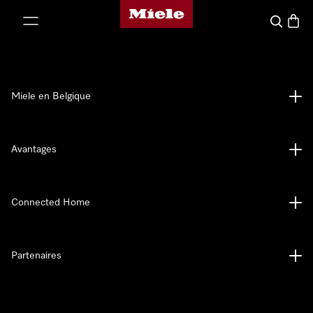
Page d'accueil de Miele
er au contenu
Search
Baske
Miele en Belgique
Avantages
Connected Home
Partenaires