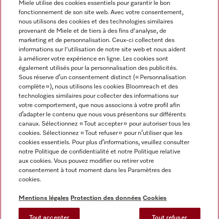
Miele utilise des cookies essentiels pour garantir le bon
fonctionnement de son site web. Avec votre consentement,
FRANÇAIS
nous utilisons des cookies et des technologies similaires
provenant de Miele et de tiers à des fins d'analyse, de
marketing et de personnalisation. Ceux-ci collectent des
informations sur l'utilisation de notre site web et nous aident
à améliorer votre expérience en ligne. Les cookies sont
également utilisés pour la personnalisation des publicités.
Miele sur Facebook
Miele sur Youtube
Miele sur Instagram
Miele sur Pinterest
Sous réserve d’un consentement distinct (« Personnalisation
complète »), nous utilisons les cookies Bloomreach et des
technologies similaires pour collecter des informations sur
votre comportement, que nous associons à votre profil afin
d’adapter le contenu que nous vous présentons sur différents
canaux. Sélectionnez « Tout accepter » pour autoriser tous les
Informations légales
cookies. Sélectionnez « Tout refuser » pour n’utiliser que les
cookies essentiels. Pour plus d’informations, veuillez consulter
CGV
notre Politique de confidentialité et notre Politique relative
Protection des données
aux cookies. Vous pouvez modifier ou retirer votre
Conditions d’utilisation
consentement à tout moment dans les Paramètres des
cookies.
Déclaration d'accessibilité
Digital Services Act
Mentions légales
Protection des données
Cookies
Formulaire de rétractation
Tout accepter
Tout refuser