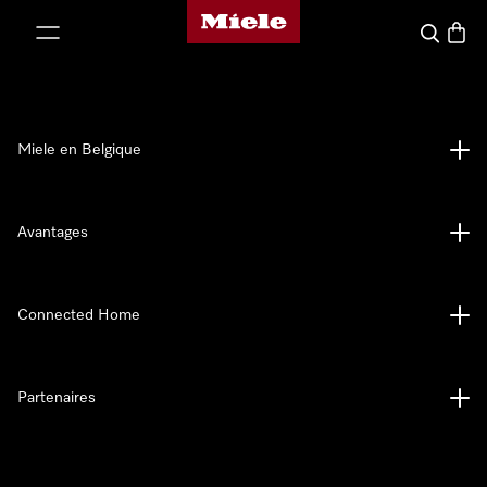
Page d'accueil de Miele
er au contenu
Search
Baske
Miele en Belgique
Avantages
Connected Home
Partenaires