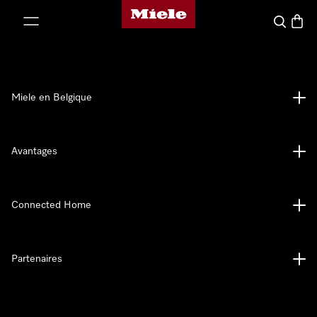
Page d'accueil de Miele
er au contenu
Search
Baske
Miele en Belgique
Avantages
Connected Home
Partenaires