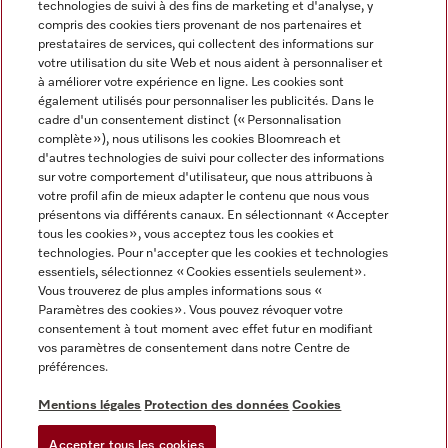
technologies de suivi à des fins de marketing et d'analyse, y
compris des cookies tiers provenant de nos partenaires et
FRANÇAIS
prestataires de services, qui collectent des informations sur
votre utilisation du site Web et nous aident à personnaliser et
à améliorer votre expérience en ligne. Les cookies sont
également utilisés pour personnaliser les publicités. Dans le
cadre d'un consentement distinct (« Personnalisation
complète »), nous utilisons les cookies Bloomreach et
Miele sur Facebook
Miele sur Youtube
Miele sur Instagram
Miele sur Pinterest
d'autres technologies de suivi pour collecter des informations
sur votre comportement d'utilisateur, que nous attribuons à
votre profil afin de mieux adapter le contenu que nous vous
présentons via différents canaux. En sélectionnant « Accepter
tous les cookies », vous acceptez tous les cookies et
technologies. Pour n'accepter que les cookies et technologies
Informations légales
essentiels, sélectionnez « Cookies essentiels seulement».
Vous trouverez de plus amples informations sous «
CGV
Paramètres des cookies ». Vous pouvez révoquer votre
Protection des données
consentement à tout moment avec effet futur en modifiant
Conditions d’utilisation
vos paramètres de consentement dans notre Centre de
préférences.
Déclaration d'accessibilité
Digital Services Act
Mentions légales
Protection des données
Cookies
Formulaire de rétractation
Accepter tous les cookies