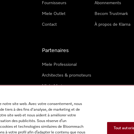
Fournisseurs
Abonnements
Miele Outlet
Becom Trustmark
Contact
À propos de Klarna
Partenaires
Miele Professional
Architectes & promoteurs
Miele Marine
Techniciens Miele externes
 de notre site web. Avec votre consentement, nous
de tiers à des fins d'analyse, de marketing et de
notre site web et nous aident à améliorer votre
isation des publicités. Sous réserve d’un
 cookies et technologies similaires de Bloomreach
Tout autori
s à votre profil afin d’adapter le contenu que nous